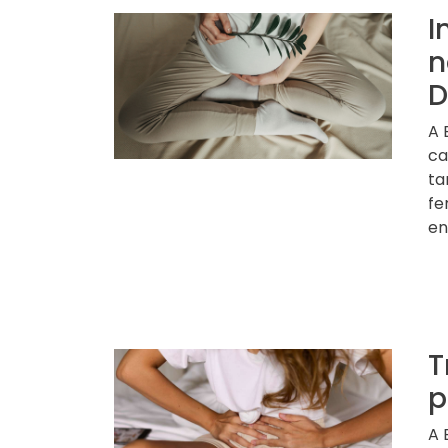
I
n
D
A 
ca
ta
fe
en
T
p
A 