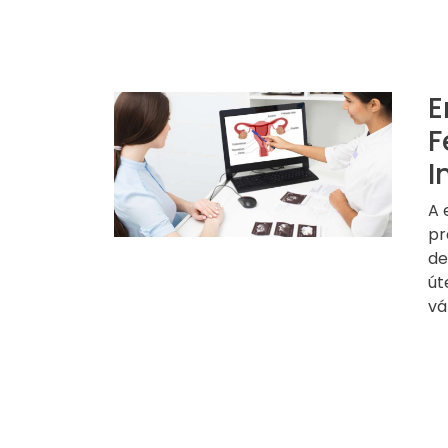
E
F
I
A 
pr
de
út
vá