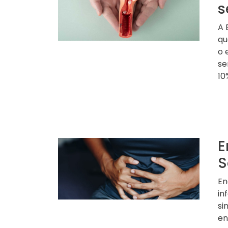
s
A 
qu
o 
se
10%
E
S
En
in
si
en