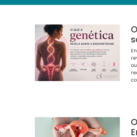
O
s
En
re
ou
re
co
O
E