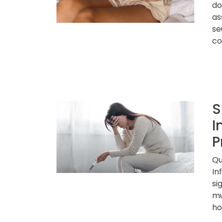
do
as
se
co
S
I
P
Qu
In
si
mu
ho