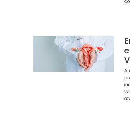
co
E
e
V
A 
po
in
ve
af