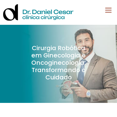
Cirurgia Robótica
em Ginecologia e
Oncoginecologia:
Transformando o
Cuidado